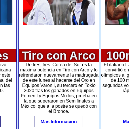
es
Tiro con Arco
100
ivo
De tres, tres. Corea del Sur es la
El italiano 
xicana
máxima potencia en Tiro con Arco y lo
convirtió e
 este
refrendaron nuevamente la madrugada
olímpicos al 
al del
de este lunes al hacerse del Oro en
de 100 m
n las
Equipos Varonil, su tercero en Tokio
segundos vo
0.
2020 tras los ganados en Equipos
rá
Femenil y Equipos Mixtos, prueba en
la que superaron en Semifinales a
México, que a la postre se quedó con
el Bronce.
Mas Informacion
Ma