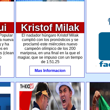
ui
Kristof Milak
 Popular
El nadador húngaro Kristof Milak
la nueva
cumplió con los pronósticos y se
 y ha
proclamó este miércoles nuevo
os en
campeón olímpico de los 200
s (clean
mariposa, en una final en la que el
o
magiar, que se impuso con un tiempo
de 1:51.25
Mas Informacion