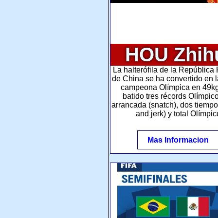
HOU Zhih
La halterófila de la República
de China se ha convertido en 
campeona Olímpica en 49kg
batido tres récords Olímpic
arrancada (snatch), dos tiempo
and jerk) y total Olímpic
Mas Informacion